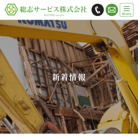
総志サービス株式会社では茨城県
かすみがうら市を拠点に解体工事・
内装リフォームをご提供します
新着情報
Warning
: Undefined variable $html in
/home/zesthouse/soushi-s.com/public_html/wp-
content/themes/mytheme/view/main-title.php
on
line
10