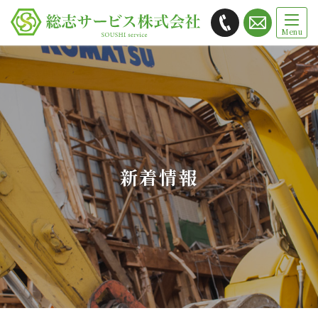
総志サービス株式会社では茨城県
かすみがうら市を拠点に解体工事・
内装リフォームをご提供します
新着情報
Warning
: Undefined variable $html in
/home/zesthouse/soushi-s.com/public_html/wp-
content/themes/mytheme/view/main-title.php
on
line
10